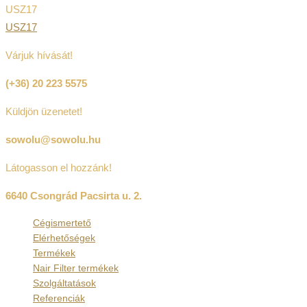
USZ17
USZ17
Várjuk hívását!
(+36) 20 223 5575
Küldjön üzenetet!
sowolu@sowolu.hu
Látogasson el hozzánk!
6640 Csongrád Pacsirta u. 2.
Cégismertető
Elérhetőségek
Termékek
Nair Filter termékek
Szolgáltatások
Referenciák