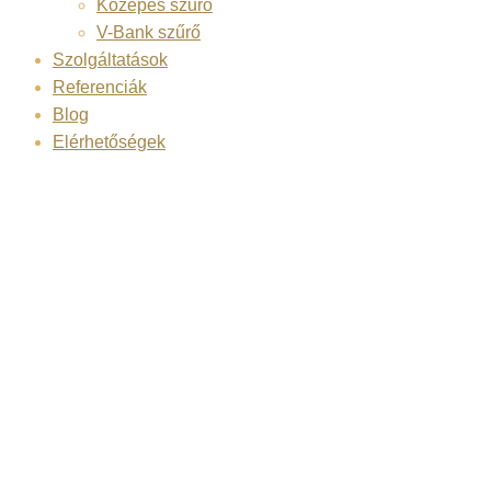
Közepes szűrő
V-Bank szűrő
Szolgáltatások
Referenciák
Blog
Elérhetőségek
SOWOLU-
LÉGTECHNIKA
Kft